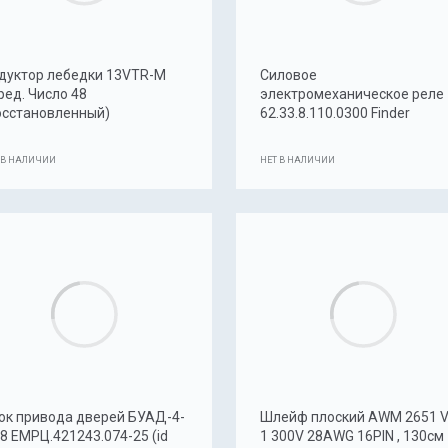
дуктор лебедки 13VTR-M
Силовое
ред. Число 48
электромеханическое реле
осстановленный)
62.33.8.110.0300 Finder
 В НАЛИЧИИ
НЕТ В НАЛИЧИИ
ок привода дверей БУАД-4-
Шлейф плоский AWM 2651 
.8 ЕМРЦ.421243.074-25 (id
1 300V 28AWG 16PIN , 130см