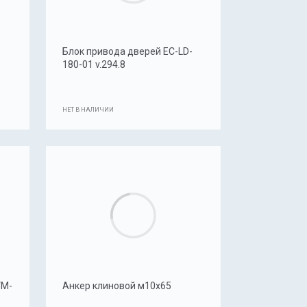
Блок привода дверей EC-LD-
180-01 v.294.8
НЕТ В НАЛИЧИИ
VM-
Анкер клиновой м10x65