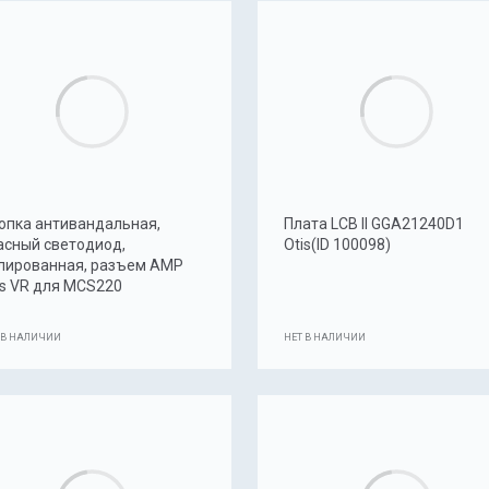
опка антивандальная,
Плата LCB II GGA21240D1
асный светодиод,
Otis(ID 100098)
лированная, разъем AMP
is VR для MCS220
 В НАЛИЧИИ
НЕТ В НАЛИЧИИ