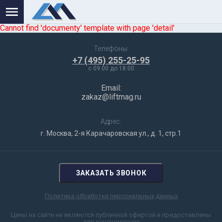
Cannot find 'documenty' template with page 'detail'
Телефоны:
+7 (495) 255-25-95
c 09:00 до 18:00
Email:
zakaz@liftmag.ru
Адрес:
г. Москва, 2-я Карачаровская ул., д. 1, стр.1
ЗАКАЗАТЬ ЗВОНОК
Политика обработки персональных данных
Цены на сайте не являются публичной офертой и предоставлены
для ознакомления